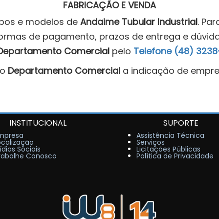
FABRICAÇÃO E VENDA
tipos e modelos de
Andaime Tubular Industrial
. Pa
formas de pagamento, prazos de entrega e dúvida
Departamento Comercial
pelo
Telefone (48) 323
ao
Departamento Comercial
a indicação de empre
INSTITUCIONAL
SUPORTE
mpresa
Assistência Técnica
ocalização
Serviços
ídias Sociais
Licitações Públicas
rabalhe Conosco
Política de Privacidade