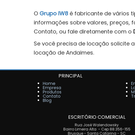
O
Grupo IW8
é fabricante de vários 
informações sobre valores, preços, 
Contato, ou fale diretamente com o
Se você precisa de locação solicite 
locação de Andaimes.
PRINCIPAL
Home
E
Empresa
L
Produtos
M
Contato
T
Blog
ESCRITÓRIO COMERCIAL
Rua José Walendowsky
Bairro Limeira Alta - Cep 88.356-155
Brusque - Santa Catarina - SC