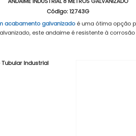
ANDAIME INDUSTRIAL 8 METROS GALVANIZADO
Código: 12743G
com acabamento galvanizado
é uma ótima opção pa
alvanizado, este andaime é resistente à corrosã
ubular Industrial