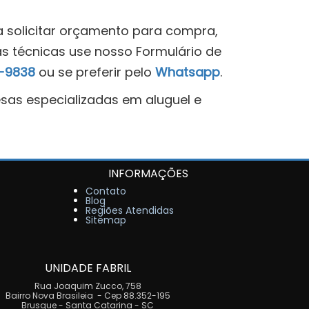
ra solicitar orçamento para compra,
s técnicas use nosso Formulário de
8-9838
ou se preferir pelo
Whatsapp
.
sas especializadas em aluguel e
INFORMAÇÕES
Contato
Blog
Regiões Atendidas
Sitemap
UNIDADE FABRIL
Rua Joaquim Zucco, 758
Bairro Nova Brasileia - Cep 88.352-195
Brusque - Santa Catarina - SC