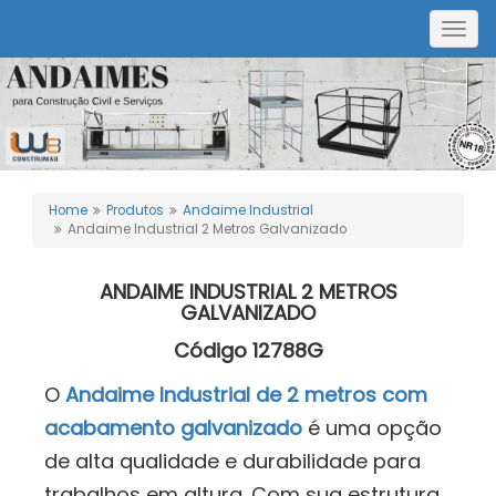
Togg
navig
Home
Produtos
Andaime Industrial
Andaime Industrial 2 Metros Galvanizado
ANDAIME INDUSTRIAL 2 METROS
GALVANIZADO
Código 12788G
O
Andaime Industrial de 2 metros com
acabamento galvanizado
é uma opção
de alta qualidade e durabilidade para
trabalhos em altura. Com sua estrutura