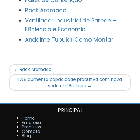
Rack Aramado
Ventilador Industrial de Parede –
Eficiência e Economia
Andaime Tubular Como Montar
← Rack Aramado
IW8 aumenta capacidade produtiva com nova
sede em Brusque →
PRINCIPAL
Home
Empresa
Produtos
Contato
Blog