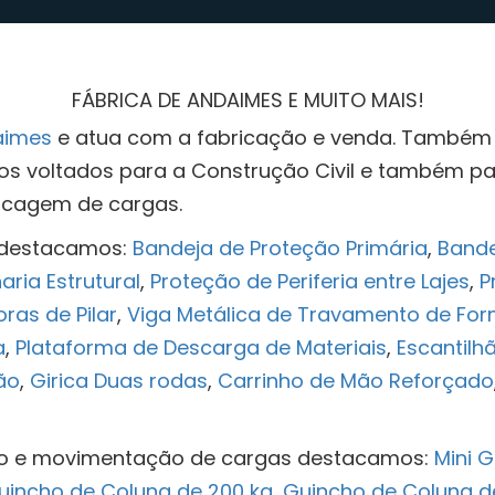
FÁBRICA DE ANDAIMES E MUITO MAIS!
aimes
e atua com a fabricação e venda. Também 
s voltados para a Construção Civil e também pa
ocagem de cargas.
 destacamos:
Bandeja de Proteção Primária
,
Bande
aria Estrutural
,
Proteção de Periferia entre Lajes
,
P
as de Pilar
,
Viga Metálica de Travamento de Fo
a
,
Plataforma de Descarga de Materiais
,
Escantilhã
ão
,
Girica Duas rodas
,
Carrinho de Mão Reforçado
ão e movimentação de cargas destacamos:
Mini 
uincho de Coluna de 200 kg
,
Guincho de Coluna d