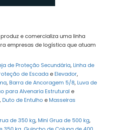
produz e comercializa uma linha
ra empresas de logística que atuam
ja de Proteção Secundária
,
Linha de
roteção de Escada
e
Elevador
,
rma
,
Barra de Ancoragem 5/8
,
Luva de
o para Alvenaria Estrutural
e
,
Duto de Entulho
e
Masseiras
Grua de 350 kg
,
Mini Grua de 500 kg
,
e 350 kg
,
Guincho de Coluna de 400