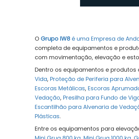
O
Grupo IW8
é uma Empresa de And
completa de equipamentos e produto
com movimentação, elevação e est
Dentro os equipamentos e produtos
Vida
,
Proteção de Periferia para Alven
Escoras Metálicas
,
Escoras Aprumador
Vedação
,
Presilha para Fundo de Vig
Escantilhão para Alvenaria de Vedaç
Plásticas
.
Entre os equipamentos para elevaç
Mini Grua 800 kg
,
Mini Grua 1000 kg
,
G