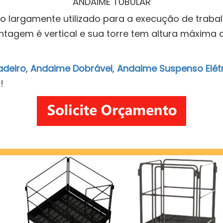
ANDAIME TUBULAR
largamente utilizado para a execução de trabalh
agem é vertical e sua torre tem altura máxima 
adeiro
,
Andaime Dobrável
,
Andaime Suspenso Elét
!