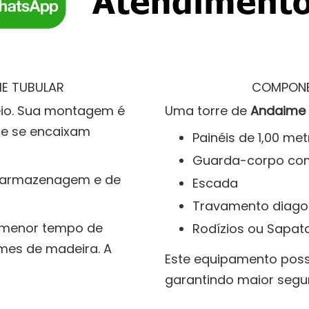
E TUBULAR
COMPONE
eio. Sua montagem é
Uma torre de
Andaime 
que se encaixam
Painéis de 1,00 me
Guarda-corpo com
 armazenagem e de
Escada
Travamento diagon
m menor tempo de
Rodízios ou Sapata
es de madeira. A
Este equipamento poss
garantindo maior segur