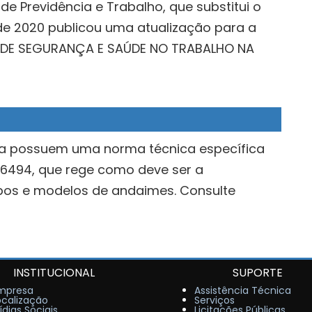
de Previdência e Trabalho, que substitui o
 de 2020 publicou uma atualização para a
S DE SEGURANÇA E SAÚDE NO TRABALHO NA
ra possuem uma norma técnica específica
 6494, que rege como deve ser a
ipos e modelos de andaimes. Consulte
INSTITUCIONAL
SUPORTE
mpresa
Assistência Técnica
ocalização
Serviços
ídias Sociais
Licitações Públicas