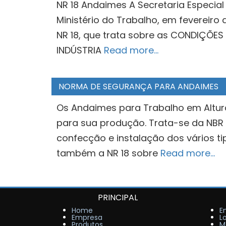
NR 18 Andaimes A Secretaria Especial 
Ministério do Trabalho, em fevereiro
NR 18, que trata sobre as CONDIÇÕE
INDÚSTRIA
Read more…
NORMA DE SEGURANÇA PARA ANDAIMES
Os Andaimes para Trabalho em Altu
para sua produção. Trata-se da NBR
confecção e instalação dos vários t
também a NR 18 sobre
Read more…
PRINCIPAL
Home
E
Empresa
L
Produtos
M