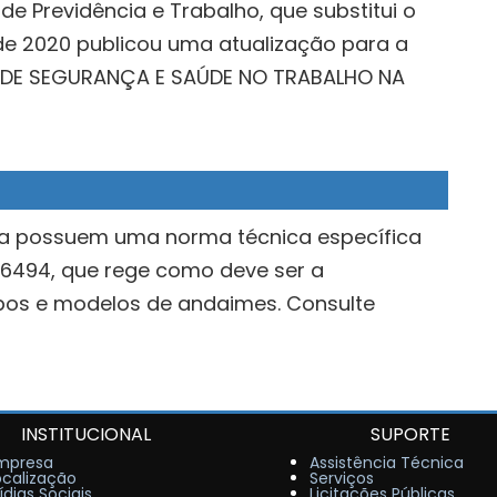
de Previdência e Trabalho, que substitui o
 de 2020 publicou uma atualização para a
S DE SEGURANÇA E SAÚDE NO TRABALHO NA
ra possuem uma norma técnica específica
 6494, que rege como deve ser a
ipos e modelos de andaimes. Consulte
INSTITUCIONAL
SUPORTE
mpresa
Assistência Técnica
ocalização
Serviços
ídias Sociais
Licitações Públicas