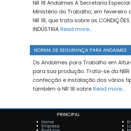
NR 18 Andaimes A Secretaria Especial 
Ministério do Trabalho, em fevereiro
NR 18, que trata sobre as CONDIÇÕE
INDÚSTRIA
Read more…
NORMA DE SEGURANÇA PARA ANDAIMES
Os Andaimes para Trabalho em Altu
para sua produção. Trata-se da NBR
confecção e instalação dos vários t
também a NR 18 sobre
Read more…
PRINCIPAL
Home
E
Empresa
L
Produtos
M